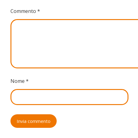
Commento
*
Nome
*
Invia commento