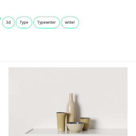
3d
Type
Typewriter
writer